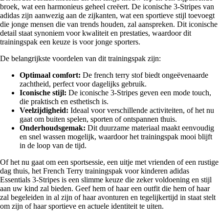
broek, wat een harmonieus geheel creëert. De iconische 3-Stripes van
adidas zijn aanwezig aan de zijkanten, wat een sportieve stijl toevoegt
die jonge mensen die van trends houden, zal aanspreken. Dit iconische
detail staat synoniem voor kwaliteit en prestaties, waardoor dit
trainingspak een keuze is voor jonge sporters.
De belangrijkste voordelen van dit trainingspak zijn:
Optimaal comfort:
De french terry stof biedt ongeëvenaarde
zachtheid, perfect voor dagelijks gebruik.
Iconische stijl:
De iconische 3-Stripes geven een mode touch,
die praktisch en esthetisch is.
Veelzijdigheid:
Ideaal voor verschillende activiteiten, of het nu
gaat om buiten spelen, sporten of ontspannen thuis.
Onderhoudsgemak:
Dit duurzame materiaal maakt eenvoudig
en snel wassen mogelijk, waardoor het trainingspak mooi blijft
in de loop van de tijd.
Of het nu gaat om een sportsessie, een uitje met vrienden of een rustige
dag thuis, het French Terry trainingspak voor kinderen adidas
Essentials 3-Stripes is een slimme keuze die zeker voldoening en stijl
aan uw kind zal bieden. Geef hem of haar een outfit die hem of haar
zal begeleiden in al zijn of haar avonturen en tegelijkertijd in staat stelt
om zijn of haar sportieve en actuele identiteit te uiten.