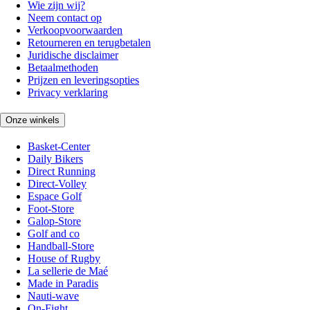
Wie zijn wij?
Neem contact op
Verkoopvoorwaarden
Retourneren en terugbetalen
Juridische disclaimer
Betaalmethoden
Prijzen en leveringsopties
Privacy verklaring
Onze winkels
Basket-Center
Daily Bikers
Direct Running
Direct-Volley
Espace Golf
Foot-Store
Galop-Store
Golf and co
Handball-Store
House of Rugby
La sellerie de Maé
Made in Paradis
Nauti-wave
On-Fight