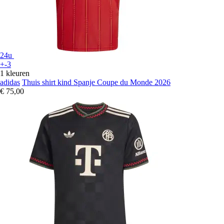
24u
+-3
1 kleuren
adidas
Thuis shirt kind Spanje Coupe du Monde 2026
€ 75,00