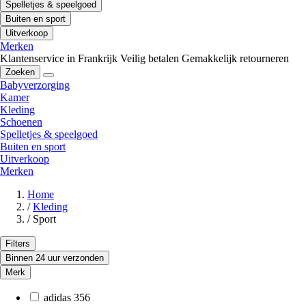
Spelletjes & speelgoed
Buiten en sport
Uitverkoop
Merken
Klantenservice in Frankrijk
Veilig betalen
Gemakkelijk retourneren
Zoeken
Babyverzorging
Kamer
Kleding
Schoenen
Spelletjes & speelgoed
Buiten en sport
Uitverkoop
Merken
Home
/
Kleding
/
Sport
Filters
Binnen 24 uur verzonden
Merk
adidas
356