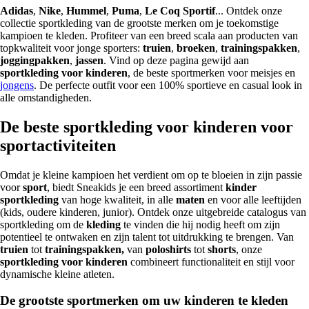
Adidas
,
Nike
,
Hummel
,
Puma
,
Le Coq Sportif
... Ontdek onze
collectie sportkleding van de grootste merken om je toekomstige
kampioen te kleden. Profiteer van een breed scala aan producten van
topkwaliteit voor jonge sporters:
truien
,
broeken
,
trainingspakken
,
joggingpakken
,
jassen
. Vind op deze pagina gewijd aan
sportkleding voor kinderen
, de beste sportmerken voor meisjes en
jongens
. De perfecte outfit voor een 100% sportieve en casual look in
alle omstandigheden.
De beste sportkleding voor kinderen voor
sportactiviteiten
Omdat je kleine kampioen het verdient om op te bloeien in zijn passie
voor
sport
, biedt Sneakids je een breed assortiment
kinder
sportkleding
van hoge kwaliteit, in alle
maten
en voor alle leeftijden
(kids, oudere kinderen, junior). Ontdek onze uitgebreide catalogus van
sportkleding om de
kleding
te vinden die hij nodig heeft om zijn
potentieel te ontwaken en zijn talent tot uitdrukking te brengen. Van
truien
tot
trainingspakken,
van
poloshirts
tot
shorts
, onze
sportkleding
voor kinderen
combineert functionaliteit en stijl voor
dynamische kleine atleten.
De grootste sportmerken om uw kinderen te kleden