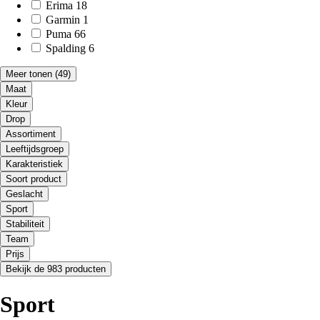
Erima
18
Garmin
1
Puma
66
Spalding
6
Meer tonen
(49)
Maat
Kleur
Drop
Assortiment
Leeftijdsgroep
Karakteristiek
Soort product
Geslacht
Sport
Stabiliteit
Team
Prijs
Bekijk de 983 producten
Sport