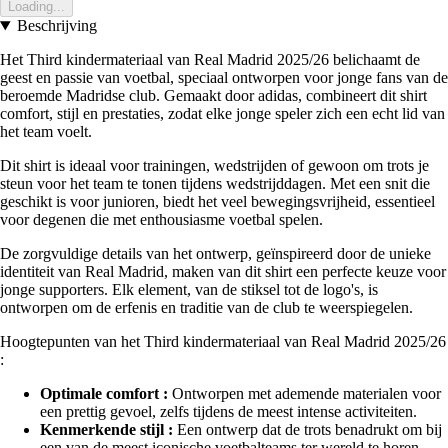
Loading...
Beschrijving
Het Third kindermateriaal van Real Madrid 2025/26 belichaamt de
geest en passie van voetbal, speciaal ontworpen voor jonge fans van de
beroemde Madridse club. Gemaakt door adidas, combineert dit shirt
comfort, stijl en prestaties, zodat elke jonge speler zich een echt lid van
het team voelt.
Dit shirt is ideaal voor trainingen, wedstrijden of gewoon om trots je
steun voor het team te tonen tijdens wedstrijddagen. Met een snit die
geschikt is voor junioren, biedt het veel bewegingsvrijheid, essentieel
voor degenen die met enthousiasme voetbal spelen.
De zorgvuldige details van het ontwerp, geïnspireerd door de unieke
identiteit van Real Madrid, maken van dit shirt een perfecte keuze voor
jonge supporters. Elk element, van de stiksel tot de logo's, is
ontworpen om de erfenis en traditie van de club te weerspiegelen.
Hoogtepunten van het Third kindermateriaal van Real Madrid 2025/26
:
Optimale comfort :
Ontworpen met ademende materialen voor
een prettig gevoel, zelfs tijdens de meest intense activiteiten.
Kenmerkende stijl :
Een ontwerp dat de trots benadrukt om bij
een van de meest iconische voetbalteams ter wereld te horen.