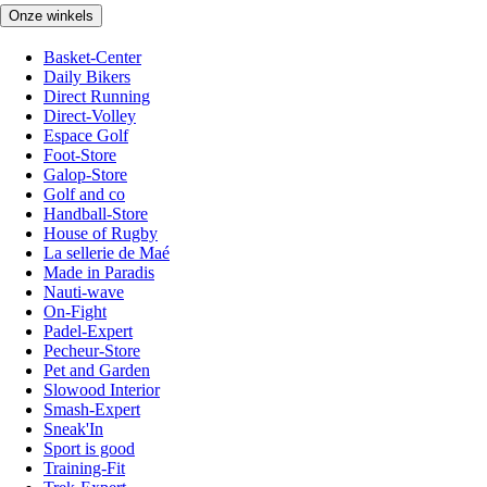
Onze winkels
Basket-Center
Daily Bikers
Direct Running
Direct-Volley
Espace Golf
Foot-Store
Galop-Store
Golf and co
Handball-Store
House of Rugby
La sellerie de Maé
Made in Paradis
Nauti-wave
On-Fight
Padel-Expert
Pecheur-Store
Pet and Garden
Slowood Interior
Smash-Expert
Sneak'In
Sport is good
Training-Fit