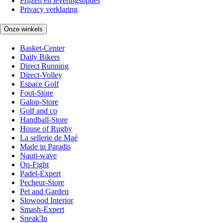
Prijzen en leveringsopties
Privacy verklaring
Onze winkels
Basket-Center
Daily Bikers
Direct Running
Direct-Volley
Espace Golf
Foot-Store
Galop-Store
Golf and co
Handball-Store
House of Rugby
La sellerie de Maé
Made in Paradis
Nauti-wave
On-Fight
Padel-Expert
Pecheur-Store
Pet and Garden
Slowood Interior
Smash-Expert
Sneak'In