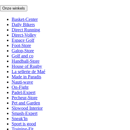
Onze winkels
Basket-Center
Daily Bikers
Direct Running
Direct-Volley
Espace Golf
Foot-Store
Galop-Store
Golf and co
Handball-Store
House of Rugby
La sellerie de Maé
Made in Paradis
Nauti-wave
On-Fight
Padel-Expert
Pecheur-Store
Pet and Garden
Slowood Interior
Smash-Expert
Sneak'In
Sport is good
Training-Fit