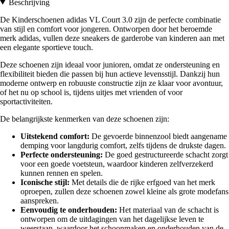
Beschrijving
De Kinderschoenen adidas VL Court 3.0 zijn de perfecte combinatie
van stijl en comfort voor jongeren. Ontworpen door het beroemde
merk adidas, vullen deze sneakers de garderobe van kinderen aan met
een elegante sportieve touch.
Deze schoenen zijn ideaal voor junioren, omdat ze ondersteuning en
flexibiliteit bieden die passen bij hun actieve levensstijl. Dankzij hun
moderne ontwerp en robuuste constructie zijn ze klaar voor avontuur,
of het nu op school is, tijdens uitjes met vrienden of voor
sportactiviteiten.
De belangrijkste kenmerken van deze schoenen zijn:
Uitstekend comfort:
De gevoerde binnenzool biedt aangename
demping voor langdurig comfort, zelfs tijdens de drukste dagen.
Perfecte ondersteuning:
De goed gestructureerde schacht zorgt
voor een goede voetsteun, waardoor kinderen zelfverzekerd
kunnen rennen en spelen.
Iconische stijl:
Met details die de rijke erfgoed van het merk
oproepen, zullen deze schoenen zowel kleine als grote modefans
aanspreken.
Eenvoudig te onderhouden:
Het materiaal van de schacht is
ontworpen om de uitdagingen van het dagelijkse leven te
weerstaan, waardoor het schoonmaken en onderhouden van de