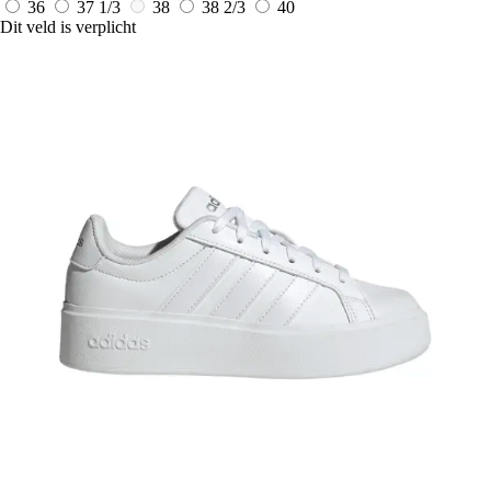
36
37 1/3
38
38 2/3
40
Dit veld is verplicht