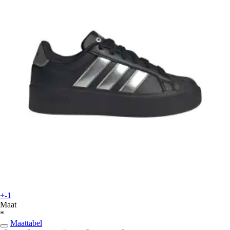
+-1
Maat
*
Maattabel