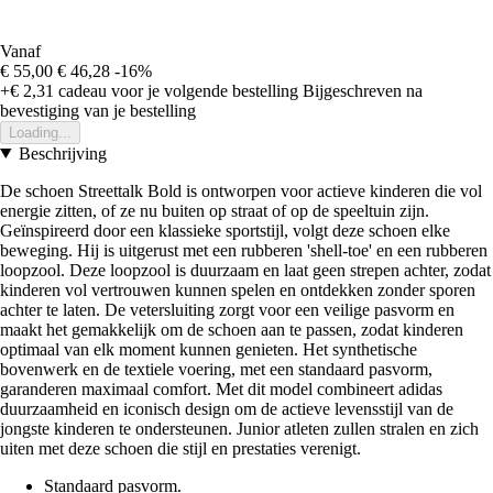
Vanaf
€ 55,00
€ 46,28
-16%
+€ 2,31
cadeau voor je volgende bestelling
Bijgeschreven na
bevestiging van je bestelling
Loading...
Beschrijving
De schoen Streettalk Bold is ontworpen voor actieve kinderen die vol
energie zitten, of ze nu buiten op straat of op de speeltuin zijn.
Geïnspireerd door een klassieke sportstijl, volgt deze schoen elke
beweging. Hij is uitgerust met een rubberen 'shell-toe' en een rubberen
loopzool. Deze loopzool is duurzaam en laat geen strepen achter, zodat
kinderen vol vertrouwen kunnen spelen en ontdekken zonder sporen
achter te laten. De vetersluiting zorgt voor een veilige pasvorm en
maakt het gemakkelijk om de schoen aan te passen, zodat kinderen
optimaal van elk moment kunnen genieten. Het synthetische
bovenwerk en de textiele voering, met een standaard pasvorm,
garanderen maximaal comfort. Met dit model combineert adidas
duurzaamheid en iconisch design om de actieve levensstijl van de
jongste kinderen te ondersteunen. Junior atleten zullen stralen en zich
uiten met deze schoen die stijl en prestaties verenigt.
Standaard pasvorm.