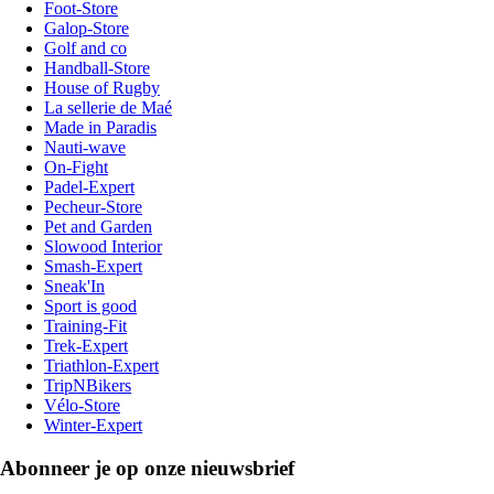
Foot-Store
Galop-Store
Golf and co
Handball-Store
House of Rugby
La sellerie de Maé
Made in Paradis
Nauti-wave
On-Fight
Padel-Expert
Pecheur-Store
Pet and Garden
Slowood Interior
Smash-Expert
Sneak'In
Sport is good
Training-Fit
Trek-Expert
Triathlon-Expert
TripNBikers
Vélo-Store
Winter-Expert
Abonneer je op onze nieuwsbrief