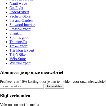
Nauti-wave
On-Fight
Padel-Expert
Pecheur-Store
Pet and Garden
Slowood Interior
Smash-Expert
Sneak'In
Sport is good
Training-Fit
Trek-Expert
Triathlon-Expert
TripNBikers
Vélo-Store
Winter-Expert
Abonneer je op onze nieuwsbrief
Profiteer van 10% korting door je aan te melden voor onze nieuwsbrief
Aanmelden
Blijf verbonden
Volg ons op sociale media