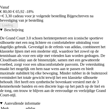
Vanaf
€ 80,00
€ 65,92
-18%
+€ 3,30
cadeau voor je volgende bestelling
Bijgeschreven na
bevestiging van je bestelling
Loading...
Beschrijving
De Grand Court 3.0 schoen herinterpreteert een iconische sportieve
silhouette met een nog lichtere en comfortabelere uitstraling voor
dagelijks gebruik. Gevestigd in de erfenis van adidas, combineert het
klassieke lijnen met een moderne stijl, waardoor het zowel op de
tennisbaan als voor een uitje met vrienden kan worden gedragen. De
Cloudfoam-inlay aan de binnenzijde, samen met een gewatteerde
voetbed, zorgt voor een ultracomfortabele pasvorm. De vetersluiting
maakt het mogelijk om hem naar wens aan te passen en biedt
maximale stabiliteit bij elke beweging. Minder rubber in de buitenzool
vermindert het totale gewicht terwijl het een klassieke silhouette
behoudt. Het heeft een synthetische bovenkant versierd met de 3
kenmerkende banden en een discrete logo op het patch op de hiel en
de tong, om trouw te blijven aan de eenvoudige en veelzijdige Grand
Court-stijl.
Aanvullende informatie
Merk
adidas