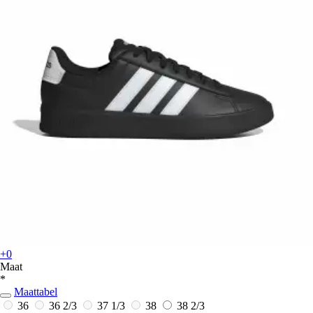
+0
Maat
*
Maattabel
36
36 2/3
37 1/3
38
38 2/3