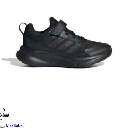
+0
Maat
*
Maattabel