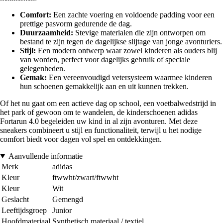
Comfort:
Een zachte voering en voldoende padding voor een
prettige pasvorm gedurende de dag.
Duurzaamheid:
Stevige materialen die zijn ontworpen om
bestand te zijn tegen de dagelijkse slijtage van jonge avonturiers.
Stijl:
Een modern ontwerp waar zowel kinderen als ouders blij
van worden, perfect voor dagelijks gebruik of speciale
gelegenheden.
Gemak:
Een vereenvoudigd vetersysteem waarmee kinderen
hun schoenen gemakkelijk aan en uit kunnen trekken.
Of het nu gaat om een actieve dag op school, een voetbalwedstrijd in
het park of gewoon om te wandelen, de kinderschoenen adidas
Fortarun 4.0 begeleiden uw kind in al zijn avonturen. Met deze
sneakers combineert u stijl en functionaliteit, terwijl u het nodige
comfort biedt voor dagen vol spel en ontdekkingen.
Aanvullende informatie
Merk
adidas
Kleur
ftwwht/zwart/ftwwht
Kleur
Wit
Geslacht
Gemengd
Leeftijdsgroep
Junior
Hoofdmateriaal
Synthetisch materiaal / textiel