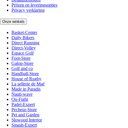
Prijzen en leveringsopties
Privacy verklaring
Onze winkels
Basket-Center
Daily Bikers
Direct Running
Direct-Volley
Espace Golf
Foot-Store
Galop-Store
Golf and co
Handball-Store
House of Rugby
La sellerie de Maé
Made in Paradis
Nauti-wave
On-Fight
Padel-Expert
Pecheur-Store
Pet and Garden
Slowood Interior
Smash-Expert