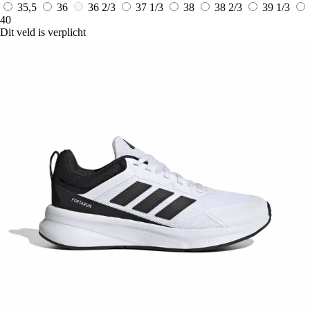
35,5
36
36 2/3
37 1/3
38
38 2/3
39 1/3
40
Dit veld is verplicht