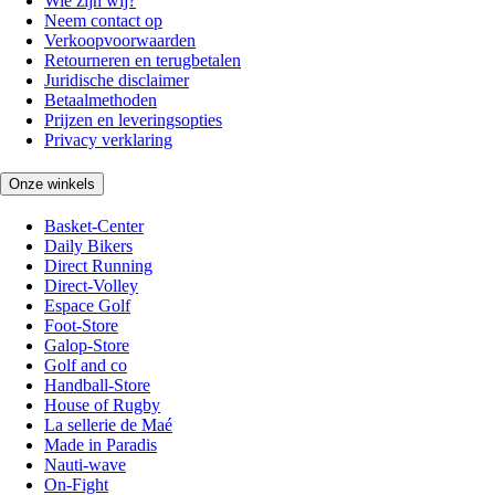
Wie zijn wij?
Neem contact op
Verkoopvoorwaarden
Retourneren en terugbetalen
Juridische disclaimer
Betaalmethoden
Prijzen en leveringsopties
Privacy verklaring
Onze winkels
Basket-Center
Daily Bikers
Direct Running
Direct-Volley
Espace Golf
Foot-Store
Galop-Store
Golf and co
Handball-Store
House of Rugby
La sellerie de Maé
Made in Paradis
Nauti-wave
On-Fight