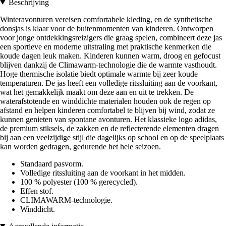
Beschrijving
Winteravonturen vereisen comfortabele kleding, en de synthetische
donsjas is klaar voor de buitenmomenten van kinderen. Ontworpen
voor jonge ontdekkingsreizigers die graag spelen, combineert deze jas
een sportieve en moderne uitstraling met praktische kenmerken die
koude dagen leuk maken. Kinderen kunnen warm, droog en gefocust
blijven dankzij de Climawarm-technologie die de warmte vasthoudt.
Hoge thermische isolatie biedt optimale warmte bij zeer koude
temperaturen. De jas heeft een volledige ritssluiting aan de voorkant,
wat het gemakkelijk maakt om deze aan en uit te trekken. De
waterafstotende en winddichte materialen houden ook de regen op
afstand en helpen kinderen comfortabel te blijven bij wind, zodat ze
kunnen genieten van spontane avonturen. Het klassieke logo adidas,
de premium stiksels, de zakken en de reflecterende elementen dragen
bij aan een veelzijdige stijl die dagelijks op school en op de speelplaats
kan worden gedragen, gedurende het hele seizoen.
Standaard pasvorm.
Volledige ritssluiting aan de voorkant in het midden.
100 % polyester (100 % gerecycled).
Effen stof.
CLIMAWARM-technologie.
Winddicht.