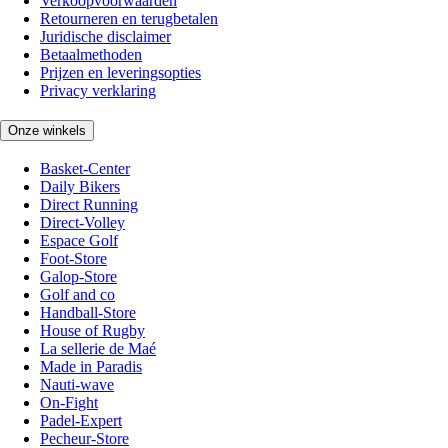
Verkoopvoorwaarden
Retourneren en terugbetalen
Juridische disclaimer
Betaalmethoden
Prijzen en leveringsopties
Privacy verklaring
Onze winkels
Basket-Center
Daily Bikers
Direct Running
Direct-Volley
Espace Golf
Foot-Store
Galop-Store
Golf and co
Handball-Store
House of Rugby
La sellerie de Maé
Made in Paradis
Nauti-wave
On-Fight
Padel-Expert
Pecheur-Store