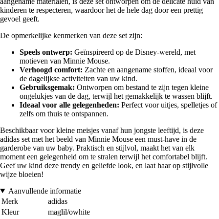
aangename materialen, is deze set ontworpen om de delicate huid van
kinderen te respecteren, waardoor het de hele dag door een prettig
gevoel geeft.
De opmerkelijke kenmerken van deze set zijn:
Speels ontwerp:
Geïnspireerd op de Disney-wereld, met
motieven van Minnie Mouse.
Verhoogd comfort:
Zachte en aangename stoffen, ideaal voor
de dagelijkse activiteiten van uw kind.
Gebruiksgemak:
Ontworpen om bestand te zijn tegen kleine
ongelukjes van de dag, terwijl het gemakkelijk te wassen blijft.
Ideaal voor alle gelegenheden:
Perfect voor uitjes, spelletjes of
zelfs om thuis te ontspannen.
Beschikbaar voor kleine meisjes vanaf hun jongste leeftijd, is deze
adidas set met het beeld van Minnie Mouse een must-have in de
garderobe van uw baby. Praktisch en stijlvol, maakt het van elk
moment een gelegenheid om te stralen terwijl het comfortabel blijft.
Geef uw kind deze trendy en geliefde look, en laat haar op stijlvolle
wijze bloeien!
Aanvullende informatie
Merk
adidas
Kleur
maglil/owhite