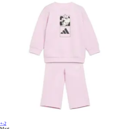
+-2
Maat