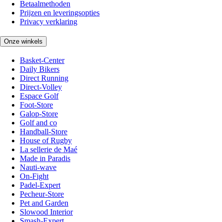
Betaalmethoden
Prijzen en leveringsopties
Privacy verklaring
Onze winkels
Basket-Center
Daily Bikers
Direct Running
Direct-Volley
Espace Golf
Foot-Store
Galop-Store
Golf and co
Handball-Store
House of Rugby
La sellerie de Maé
Made in Paradis
Nauti-wave
On-Fight
Padel-Expert
Pecheur-Store
Pet and Garden
Slowood Interior
Smash-Expert