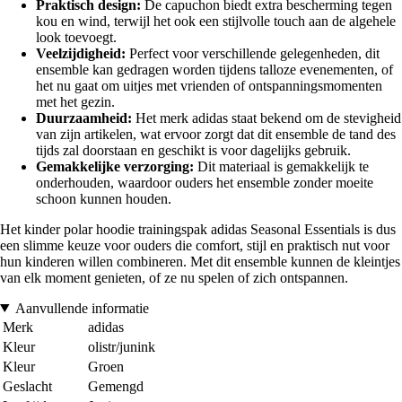
Praktisch design:
De capuchon biedt extra bescherming tegen
kou en wind, terwijl het ook een stijlvolle touch aan de algehele
look toevoegt.
Veelzijdigheid:
Perfect voor verschillende gelegenheden, dit
ensemble kan gedragen worden tijdens talloze evenementen, of
het nu gaat om uitjes met vrienden of ontspanningsmomenten
met het gezin.
Duurzaamheid:
Het merk adidas staat bekend om de stevigheid
van zijn artikelen, wat ervoor zorgt dat dit ensemble de tand des
tijds zal doorstaan en geschikt is voor dagelijks gebruik.
Gemakkelijke verzorging:
Dit materiaal is gemakkelijk te
onderhouden, waardoor ouders het ensemble zonder moeite
schoon kunnen houden.
Het kinder polar hoodie trainingspak adidas Seasonal Essentials is dus
een slimme keuze voor ouders die comfort, stijl en praktisch nut voor
hun kinderen willen combineren. Met dit ensemble kunnen de kleintjes
van elk moment genieten, of ze nu spelen of zich ontspannen.
Aanvullende informatie
Merk
adidas
Kleur
olistr/junink
Kleur
Groen
Geslacht
Gemengd