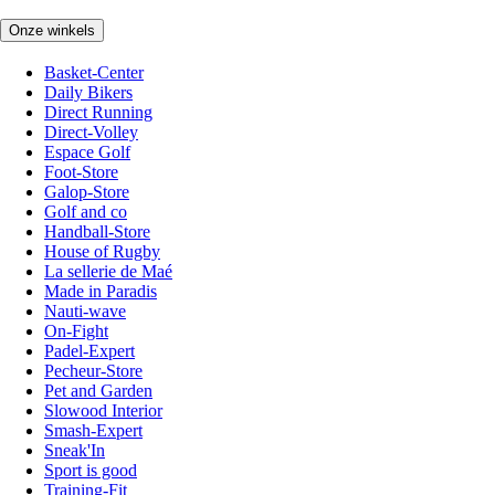
Onze winkels
Basket-Center
Daily Bikers
Direct Running
Direct-Volley
Espace Golf
Foot-Store
Galop-Store
Golf and co
Handball-Store
House of Rugby
La sellerie de Maé
Made in Paradis
Nauti-wave
On-Fight
Padel-Expert
Pecheur-Store
Pet and Garden
Slowood Interior
Smash-Expert
Sneak'In
Sport is good
Training-Fit