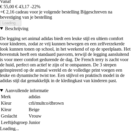
Vanaf
€ 55,00
€ 43,17
-22%
+€ 2,16
cadeau voor je volgende bestelling
Bijgeschreven na
bevestiging van je bestelling
Loading...
Beschrijving
De legging set animal adidas biedt een leuke stijl en ultiem comfort
voor kinderen, zodat ze vrij kunnen bewegen en een zelfverzekerde
look kunnen tonen op school, in het weekend of op de speelplaats. Het
bovenstuk heeft een standaard pasvorm, terwijl de legging aansluitend
is voor meer comfort gedurende de dag. De French terry is zacht voor
de huid, perfect om actief te zijn of te ontspannen. De 3 strepen
geïnspireerd op de animal wereld en de volledige print voegen een
leuke en dynamische twist toe. Een stijlvol en praktisch model in de
adidas stijl dat gemakkelijk in de kledingkast van kinderen past.
Aanvullende informatie
Merk
adidas
Kleur
crli/multco/dbrown
Kleur
Beige
Geslacht
Vrouw
Leeftijdsgroep
Junior
Loading...