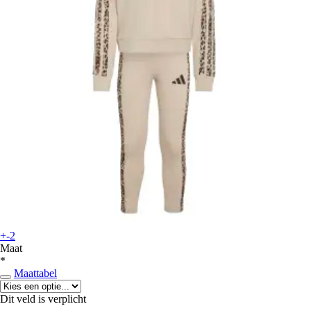
+-2
Maat
*
Maattabel
Dit veld is verplicht