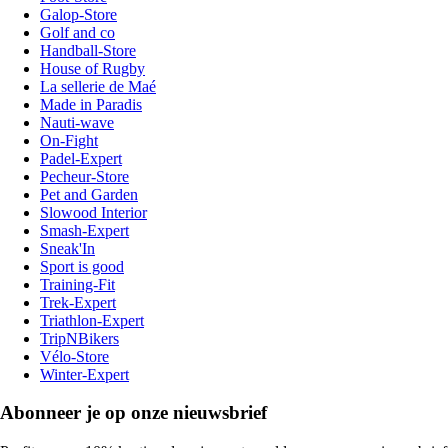
Galop-Store
Golf and co
Handball-Store
House of Rugby
La sellerie de Maé
Made in Paradis
Nauti-wave
On-Fight
Padel-Expert
Pecheur-Store
Pet and Garden
Slowood Interior
Smash-Expert
Sneak'In
Sport is good
Training-Fit
Trek-Expert
Triathlon-Expert
TripNBikers
Vélo-Store
Winter-Expert
Abonneer je op onze nieuwsbrief