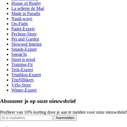
House of Rugby
La sellerie de Maé
Made in Paradis
Nauti-wave
On-Fight
Padel-Expert
Pecheur-Store
Pet and Garden
Slowood Interior
Smash-Expert
Sneak'In
Sport is good
Training-Fit
Trek-Expert
Triathlon-Expert
TripNBikers
Vélo-Store
Winter-Expert
Abonneer je op onze nieuwsbrief
Profiteer van 10% korting door je aan te melden voor onze nieuwsbrief
Aanmelden