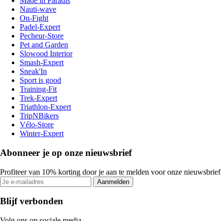
Made in Paradis
Nauti-wave
On-Fight
Padel-Expert
Pecheur-Store
Pet and Garden
Slowood Interior
Smash-Expert
Sneak'In
Sport is good
Training-Fit
Trek-Expert
Triathlon-Expert
TripNBikers
Vélo-Store
Winter-Expert
Abonneer je op onze nieuwsbrief
Profiteer van 10% korting door je aan te melden voor onze nieuwsbrief
Aanmelden
Blijf verbonden
Volg ons op sociale media