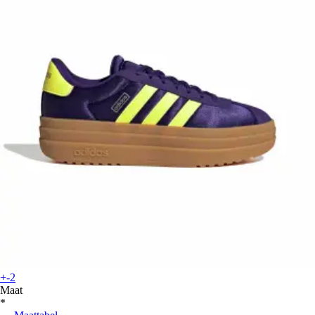
+-2
Maat
*