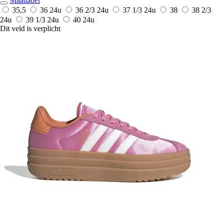
Maattabel
35,5
36
24u
36 2/3
24u
37 1/3
24u
38
38 2/3
24u
39 1/3
24u
40
24u
Dit veld is verplicht