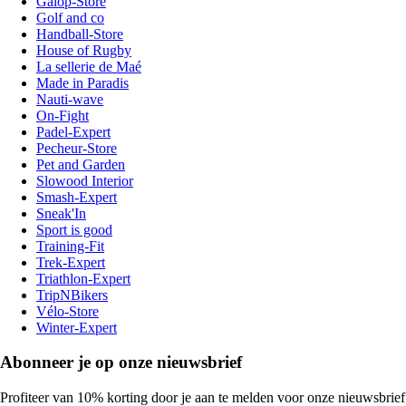
Galop-Store
Golf and co
Handball-Store
House of Rugby
La sellerie de Maé
Made in Paradis
Nauti-wave
On-Fight
Padel-Expert
Pecheur-Store
Pet and Garden
Slowood Interior
Smash-Expert
Sneak'In
Sport is good
Training-Fit
Trek-Expert
Triathlon-Expert
TripNBikers
Vélo-Store
Winter-Expert
Abonneer je op onze nieuwsbrief
Profiteer van 10% korting door je aan te melden voor onze nieuwsbrief