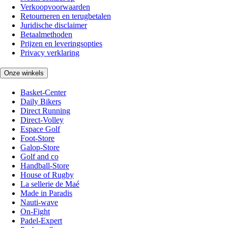
Verkoopvoorwaarden
Retourneren en terugbetalen
Juridische disclaimer
Betaalmethoden
Prijzen en leveringsopties
Privacy verklaring
Onze winkels
Basket-Center
Daily Bikers
Direct Running
Direct-Volley
Espace Golf
Foot-Store
Galop-Store
Golf and co
Handball-Store
House of Rugby
La sellerie de Maé
Made in Paradis
Nauti-wave
On-Fight
Padel-Expert