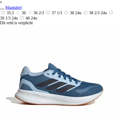
*
Maattabel
35,5
36
36 2/3
37 1/3
38
24u
38 2/3
24u
39 1/3
24u
40
24u
Dit veld is verplicht