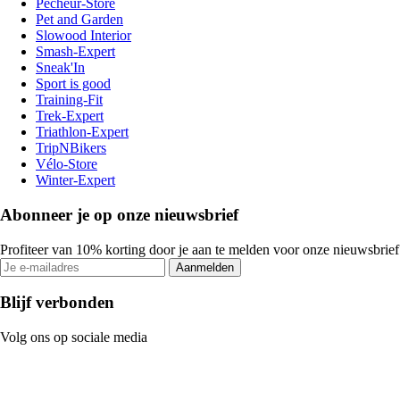
Pecheur-Store
Pet and Garden
Slowood Interior
Smash-Expert
Sneak'In
Sport is good
Training-Fit
Trek-Expert
Triathlon-Expert
TripNBikers
Vélo-Store
Winter-Expert
Abonneer je op onze nieuwsbrief
Profiteer van 10% korting door je aan te melden voor onze nieuwsbrief
Aanmelden
Blijf verbonden
Volg ons op sociale media