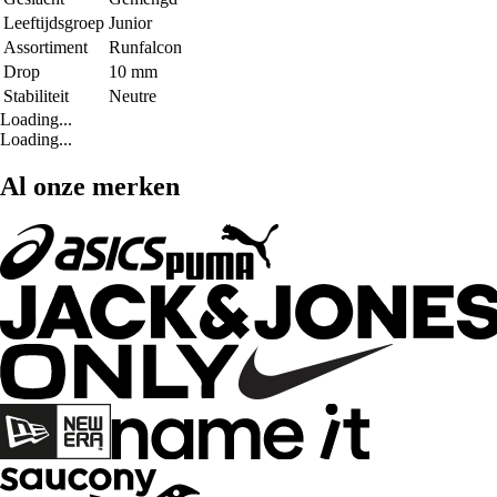
Leeftijdsgroep
Junior
Assortiment
Runfalcon
Drop
10 mm
Stabiliteit
Neutre
Loading...
Loading...
Al onze merken