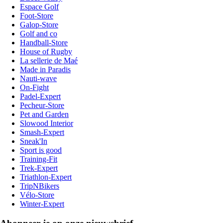
Espace Golf
Foot-Store
Galop-Store
Golf and co
Handball-Store
House of Rugby
La sellerie de Maé
Made in Paradis
Nauti-wave
On-Fight
Padel-Expert
Pecheur-Store
Pet and Garden
Slowood Interior
Smash-Expert
Sneak'In
Sport is good
Training-Fit
Trek-Expert
Triathlon-Expert
TripNBikers
Vélo-Store
Winter-Expert