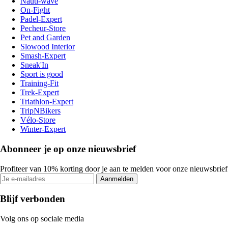
Nauti-wave
On-Fight
Padel-Expert
Pecheur-Store
Pet and Garden
Slowood Interior
Smash-Expert
Sneak'In
Sport is good
Training-Fit
Trek-Expert
Triathlon-Expert
TripNBikers
Vélo-Store
Winter-Expert
Abonneer je op onze nieuwsbrief
Profiteer van 10% korting door je aan te melden voor onze nieuwsbrief
Aanmelden
Blijf verbonden
Volg ons op sociale media