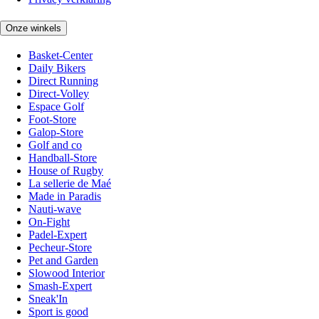
Onze winkels
Basket-Center
Daily Bikers
Direct Running
Direct-Volley
Espace Golf
Foot-Store
Galop-Store
Golf and co
Handball-Store
House of Rugby
La sellerie de Maé
Made in Paradis
Nauti-wave
On-Fight
Padel-Expert
Pecheur-Store
Pet and Garden
Slowood Interior
Smash-Expert
Sneak'In
Sport is good