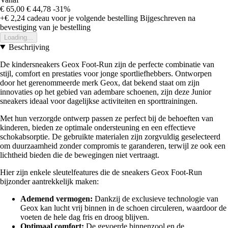
€ 65,00
€ 44,78
-31%
+€ 2,24
cadeau voor je volgende bestelling
Bijgeschreven na
bevestiging van je bestelling
Loading...
Beschrijving
De kindersneakers Geox Foot-Run zijn de perfecte combinatie van
stijl, comfort en prestaties voor jonge sportliefhebbers. Ontworpen
door het gerenommeerde merk Geox, dat bekend staat om zijn
innovaties op het gebied van adembare schoenen, zijn deze Junior
sneakers ideaal voor dagelijkse activiteiten en sporttrainingen.
Met hun verzorgde ontwerp passen ze perfect bij de behoeften van
kinderen, bieden ze optimale ondersteuning en een effectieve
schokabsorptie. De gebruikte materialen zijn zorgvuldig geselecteerd
om duurzaamheid zonder compromis te garanderen, terwijl ze ook een
lichtheid bieden die de bewegingen niet vertraagt.
Hier zijn enkele sleutelfeatures die de sneakers Geox Foot-Run
bijzonder aantrekkelijk maken:
Ademend vermogen:
Dankzij de exclusieve technologie van
Geox kan lucht vrij binnen in de schoen circuleren, waardoor de
voeten de hele dag fris en droog blijven.
Optimaal comfort:
De gevoerde binnenzool en de