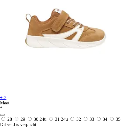
+-2
Maat
*
28
29
30
24u
31
24u
32
33
34
35
Dit veld is verplicht