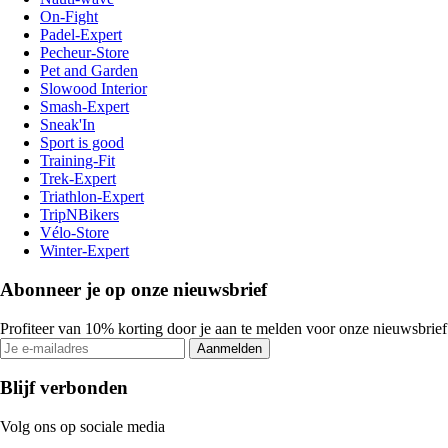
On-Fight
Padel-Expert
Pecheur-Store
Pet and Garden
Slowood Interior
Smash-Expert
Sneak'In
Sport is good
Training-Fit
Trek-Expert
Triathlon-Expert
TripNBikers
Vélo-Store
Winter-Expert
Abonneer je op onze nieuwsbrief
Profiteer van 10% korting door je aan te melden voor onze nieuwsbrief
Aanmelden
Blijf verbonden
Volg ons op sociale media