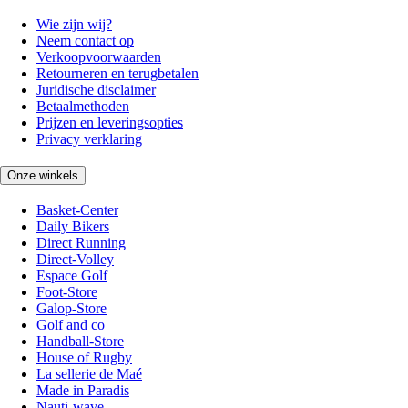
Wie zijn wij?
Neem contact op
Verkoopvoorwaarden
Retourneren en terugbetalen
Juridische disclaimer
Betaalmethoden
Prijzen en leveringsopties
Privacy verklaring
Onze winkels
Basket-Center
Daily Bikers
Direct Running
Direct-Volley
Espace Golf
Foot-Store
Galop-Store
Golf and co
Handball-Store
House of Rugby
La sellerie de Maé
Made in Paradis
Nauti-wave