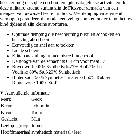
bescherming en stijl te combineren tijdens dagelijkse activiteiten. In
deze militaire groene variant zijn de Flexyper gemaakt van een
mengsel van gewaxed leer en nubuck. Met demping en ademend
vermogen garandeert dit model een veilige loop en ondersteunt het uw
kind tijdens al zijn kleine avonturen.
Optimale demping die bescherming biedt en schokken en
belasting absorbeert
Eenvoudig en snel aan te trekken
Lichte schoenen
Klittebandsluiting; uitneembare binnenzool
De hoogte van de schacht is 6.4 cm voor maat 37
Bovenwerk: 66% Synthetisch-27% Stof-7% Leer
Voering: 80% Stof-20% Synthetisch
Buitenzool: 50% Synthetisch materiaal-50% Rubber
Binnenzool: 100% Stof
Aanvullende informatie
Merk
Geox
Kleur
lichtbruin
Kleur
Bruin
Geslacht
Man
Leeftijdsgroep
Junior
Hoofdmateriaal
synthetisch materiaal / leer