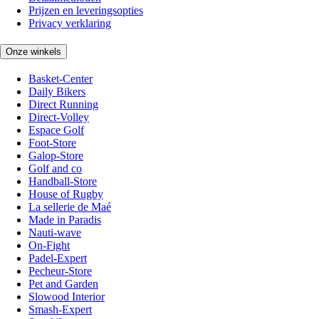
Prijzen en leveringsopties
Privacy verklaring
Onze winkels
Basket-Center
Daily Bikers
Direct Running
Direct-Volley
Espace Golf
Foot-Store
Galop-Store
Golf and co
Handball-Store
House of Rugby
La sellerie de Maé
Made in Paradis
Nauti-wave
On-Fight
Padel-Expert
Pecheur-Store
Pet and Garden
Slowood Interior
Smash-Expert