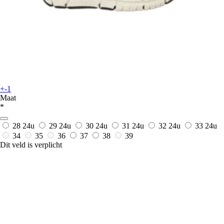
+-1
Maat
*
28
24u
29
24u
30
24u
31
24u
32
24u
33
24u
34
35
36
37
38
39
Dit veld is verplicht