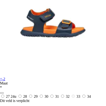
+-2
Maat
*
27
24u
28
29
30
31
32
33
34
Dit veld is verplicht