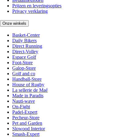
Betaalmethoden
Prijzen en leveringsopties
Privacy verklaring
Onze winkels
Basket-Center
Daily Bikers
Direct Running
Direct-Volley
Espace Golf
Foot-Store
Galop-Store
Golf and co
Handball-Store
House of Rugby
La sellerie de Maé
Made in Paradis
Nauti-wave
On-Fight
Padel-Expert
Pecheur-Store
Pet and Garden
Slowood Interior
Smash-Expert