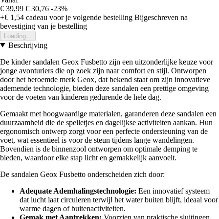
€ 39,99
€ 30,76
-23%
+€ 1,54
cadeau voor je volgende bestelling
Bijgeschreven na
bevestiging van je bestelling
Loading...
Beschrijving
De kinder sandalen Geox Fusbetto zijn een uitzonderlijke keuze voor
jonge avonturiers die op zoek zijn naar comfort en stijl. Ontworpen
door het beroemde merk Geox, dat bekend staat om zijn innovatieve
ademende technologie, bieden deze sandalen een prettige omgeving
voor de voeten van kinderen gedurende de hele dag.
Gemaakt met hoogwaardige materialen, garanderen deze sandalen een
duurzaamheid die de spelletjes en dagelijkse activiteiten aankan. Hun
ergonomisch ontwerp zorgt voor een perfecte ondersteuning van de
voet, wat essentieel is voor de steun tijdens lange wandelingen.
Bovendien is de binnenzool ontworpen om optimale demping te
bieden, waardoor elke stap licht en gemakkelijk aanvoelt.
De sandalen Geox Fusbetto onderscheiden zich door:
Adequate Ademhalingstechnologie:
Een innovatief systeem
dat lucht laat circuleren terwijl het water buiten blijft, ideaal voor
warme dagen of buitenactiviteiten.
Gemak met Aantrekken:
Voorzien van praktische sluitingen,