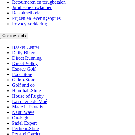
Retourneren en terugbetalen
Juridische disclaimer
Betaalmethoden
Prijzen en leveringsopties
Privacy verklaring
Onze winkels
Basket-Center
Daily Bikers
Direct Running
Direct-Volley
Espace Golf
Foot-Store
Galop-Store
Golf and co
Handball-Store
House of Rugby
La sellerie de Maé
Made in Paradis
Nauti-wave
On-Fight
Padel-Expert
Pecheur-Store
Pet and Garden