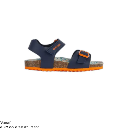
Vanaf
€ 47,90
€ 36,82
-23%