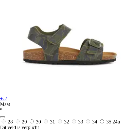
+-2
Maat
*
28
29
30
31
32
33
34
35
24u
Dit veld is verplicht