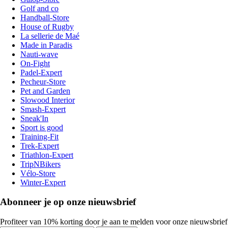
Golf and co
Handball-Store
House of Rugby
La sellerie de Maé
Made in Paradis
Nauti-wave
On-Fight
Padel-Expert
Pecheur-Store
Pet and Garden
Slowood Interior
Smash-Expert
Sneak'In
Sport is good
Training-Fit
Trek-Expert
Triathlon-Expert
TripNBikers
Vélo-Store
Winter-Expert
Abonneer je op onze nieuwsbrief
Profiteer van 10% korting door je aan te melden voor onze nieuwsbrief