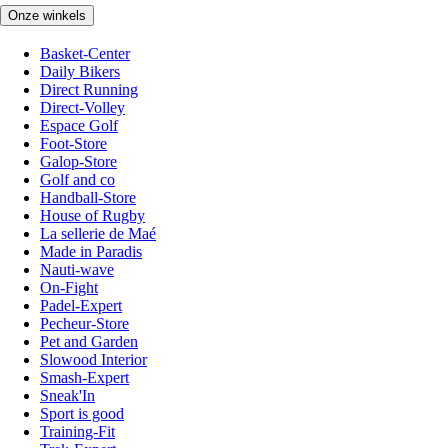
Onze winkels
Basket-Center
Daily Bikers
Direct Running
Direct-Volley
Espace Golf
Foot-Store
Galop-Store
Golf and co
Handball-Store
House of Rugby
La sellerie de Maé
Made in Paradis
Nauti-wave
On-Fight
Padel-Expert
Pecheur-Store
Pet and Garden
Slowood Interior
Smash-Expert
Sneak'In
Sport is good
Training-Fit