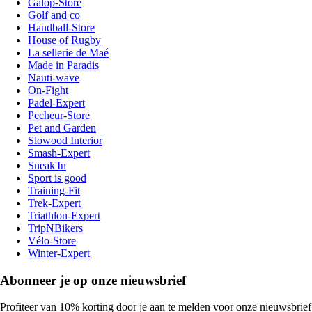
Galop-Store
Golf and co
Handball-Store
House of Rugby
La sellerie de Maé
Made in Paradis
Nauti-wave
On-Fight
Padel-Expert
Pecheur-Store
Pet and Garden
Slowood Interior
Smash-Expert
Sneak'In
Sport is good
Training-Fit
Trek-Expert
Triathlon-Expert
TripNBikers
Vélo-Store
Winter-Expert
Abonneer je op onze nieuwsbrief
Profiteer van 10% korting door je aan te melden voor onze nieuwsbrief