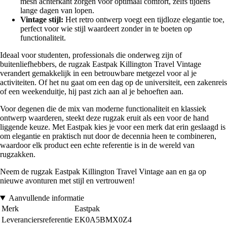
mesh achterkant zorgen voor optimaal comfort, zelfs tijdens
lange dagen van lopen.
Vintage stijl:
Het retro ontwerp voegt een tijdloze elegantie toe,
perfect voor wie stijl waardeert zonder in te boeten op
functionaliteit.
Ideaal voor studenten, professionals die onderweg zijn of
buitenliefhebbers, de rugzak Eastpak Killington Travel Vintage
verandert gemakkelijk in een betrouwbare metgezel voor al je
activiteiten. Of het nu gaat om een dag op de universiteit, een zakenreis
of een weekenduitje, hij past zich aan al je behoeften aan.
Voor degenen die de mix van moderne functionaliteit en klassiek
ontwerp waarderen, steekt deze rugzak eruit als een voor de hand
liggende keuze. Met Eastpak kies je voor een merk dat erin geslaagd is
om elegantie en praktisch nut door de decennia heen te combineren,
waardoor elk product een echte referentie is in de wereld van
rugzakken.
Neem de rugzak Eastpak Killington Travel Vintage aan en ga op
nieuwe avonturen met stijl en vertrouwen!
Aanvullende informatie
Merk
Eastpak
Leveranciersreferentie
EK0A5BMX0Z4