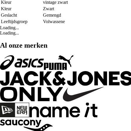
Kleur
vintage zwart
Kleur
Zwart
Geslacht
Gemengd
Leeftijdsgroep
Volwassene
Loading...
Loading...
Al onze merken