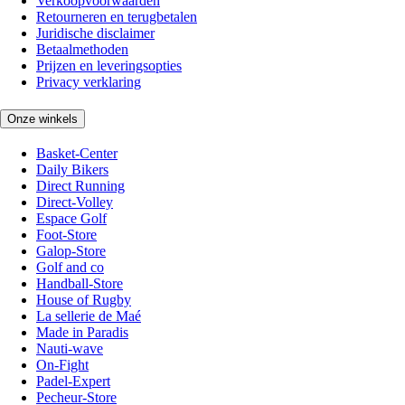
Verkoopvoorwaarden
Retourneren en terugbetalen
Juridische disclaimer
Betaalmethoden
Prijzen en leveringsopties
Privacy verklaring
Onze winkels
Basket-Center
Daily Bikers
Direct Running
Direct-Volley
Espace Golf
Foot-Store
Galop-Store
Golf and co
Handball-Store
House of Rugby
La sellerie de Maé
Made in Paradis
Nauti-wave
On-Fight
Padel-Expert
Pecheur-Store