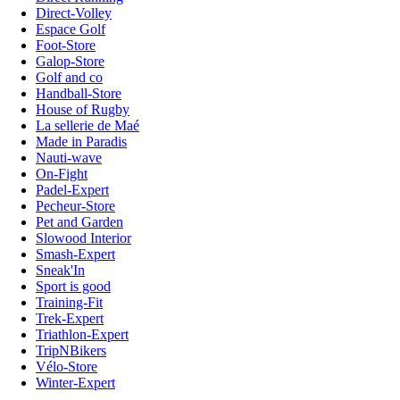
Direct-Volley
Espace Golf
Foot-Store
Galop-Store
Golf and co
Handball-Store
House of Rugby
La sellerie de Maé
Made in Paradis
Nauti-wave
On-Fight
Padel-Expert
Pecheur-Store
Pet and Garden
Slowood Interior
Smash-Expert
Sneak'In
Sport is good
Training-Fit
Trek-Expert
Triathlon-Expert
TripNBikers
Vélo-Store
Winter-Expert