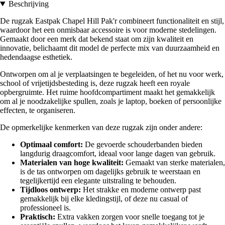
Beschrijving
De rugzak Eastpak Chapel Hill Pak'r combineert functionaliteit en stijl,
waardoor het een onmisbaar accessoire is voor moderne stedelingen.
Gemaakt door een merk dat bekend staat om zijn kwaliteit en
innovatie, belichaamt dit model de perfecte mix van duurzaamheid en
hedendaagse esthetiek.
Ontworpen om al je verplaatsingen te begeleiden, of het nu voor werk,
school of vrijetijdsbesteding is, deze rugzak heeft een royale
opbergruimte. Het ruime hoofdcompartiment maakt het gemakkelijk
om al je noodzakelijke spullen, zoals je laptop, boeken of persoonlijke
effecten, te organiseren.
De opmerkelijke kenmerken van deze rugzak zijn onder andere:
Optimaal comfort:
De gevoerde schouderbanden bieden
langdurig draagcomfort, ideaal voor lange dagen van gebruik.
Materialen van hoge kwaliteit:
Gemaakt van sterke materialen,
is de tas ontworpen om dagelijks gebruik te weerstaan en
tegelijkertijd een elegante uitstraling te behouden.
Tijdloos ontwerp:
Het strakke en moderne ontwerp past
gemakkelijk bij elke kledingstijl, of deze nu casual of
professioneel is.
Praktisch:
Extra vakken zorgen voor snelle toegang tot je