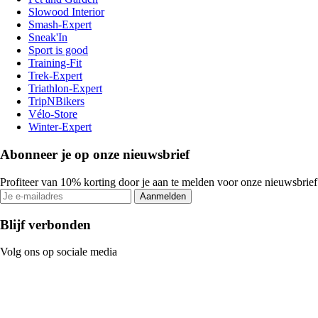
Slowood Interior
Smash-Expert
Sneak'In
Sport is good
Training-Fit
Trek-Expert
Triathlon-Expert
TripNBikers
Vélo-Store
Winter-Expert
Abonneer je op onze nieuwsbrief
Profiteer van 10% korting door je aan te melden voor onze nieuwsbrief
Aanmelden
Blijf verbonden
Volg ons op sociale media