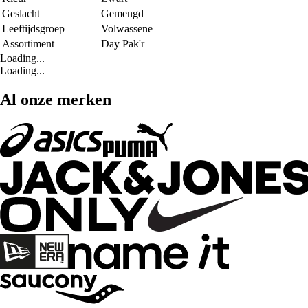
Geslacht
Gemengd
Leeftijdsgroep
Volwassene
Assortiment
Day Pak'r
Loading...
Loading...
Al onze merken