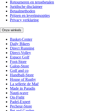
Retourneren en terugbetalen
Juridische disclaimer
Betaalmethoden
Prijzen en leveringsopties
Privacy verklaring
Onze winkels
Basket-Center
Daily Bikers
Direct Running
Direct-Volley
Espace Golf
Foot-Store
Galop-Store
Golf and co
Handball-Store
House of Rugby
La sellerie de Maé
Made in Paradis
Nauti-wave
On-Fight
Padel-Expert
Pecheur-Store
Pet and Garden