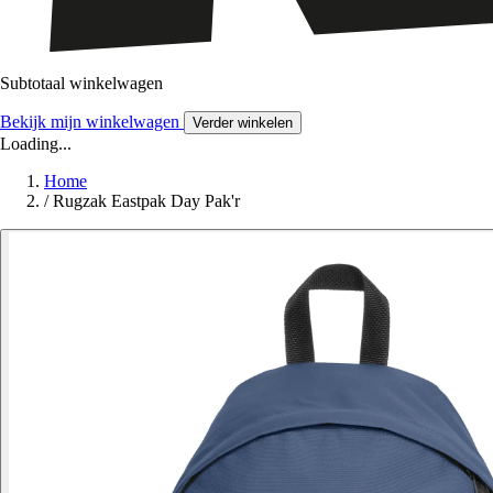
Subtotaal winkelwagen
Bekijk mijn winkelwagen
Verder winkelen
Loading...
Home
/
Rugzak Eastpak Day Pak'r