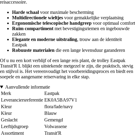
reisaccessoire.
Harde schaal
voor maximale bescherming
Multidirectionele wieltjes
voor gemakkelijke verplaatsing
Ergonomische telescopische handgreep
voor optimaal comfort
Ruim compartiment
met bevestigingsriemen en ingebouwde
zakken
Elegante en moderne uitstraling
, trouw aan de identiteit
Eastpak
Robuuste materialen
die een lange levensduur garanderen
Of u nu een kort verblijf of een lange reis plant, de trolley Eastpak
Transit'R L blijkt een uitstekende metgezel te zijn, die praktisch, stevig
en stijlvol is. Het vereenvoudigt het voorbereidingsproces en biedt een
soepele en aangename reiservaring in elke stap.
Aanvullende informatie
Merk
Eastpak
Leveranciersreferentie
EK0A5BA97V1
Kleur
flora/fade/navy
Kleur
Blauw
Geslacht
Gemengd
Leeftijdsgroep
Volwassene
Assortiment
Transit'R