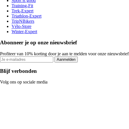
Sport is good
Training-Fit
Trek-Expert
Triathlon-Expert
TripNBikers
Vélo-Store
Winter-Expert
Abonneer je op onze nieuwsbrief
Profiteer van 10% korting door je aan te melden voor onze nieuwsbrief
Aanmelden
Blijf verbonden
Volg ons op sociale media