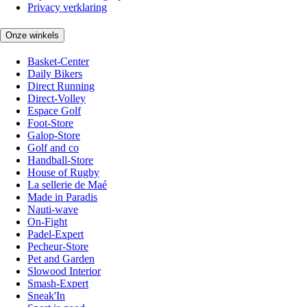
Privacy verklaring
Onze winkels
Basket-Center
Daily Bikers
Direct Running
Direct-Volley
Espace Golf
Foot-Store
Galop-Store
Golf and co
Handball-Store
House of Rugby
La sellerie de Maé
Made in Paradis
Nauti-wave
On-Fight
Padel-Expert
Pecheur-Store
Pet and Garden
Slowood Interior
Smash-Expert
Sneak'In