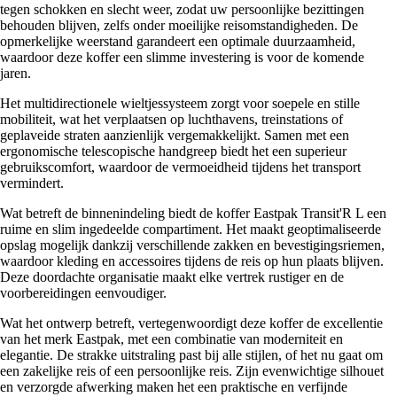
tegen schokken en slecht weer, zodat uw persoonlijke bezittingen
behouden blijven, zelfs onder moeilijke reisomstandigheden. De
opmerkelijke weerstand garandeert een optimale duurzaamheid,
waardoor deze koffer een slimme investering is voor de komende
jaren.
Het multidirectionele wieltjessysteem zorgt voor soepele en stille
mobiliteit, wat het verplaatsen op luchthavens, treinstations of
geplaveide straten aanzienlijk vergemakkelijkt. Samen met een
ergonomische telescopische handgreep biedt het een superieur
gebruikscomfort, waardoor de vermoeidheid tijdens het transport
vermindert.
Wat betreft de binnenindeling biedt de koffer Eastpak Transit'R L een
ruime en slim ingedeelde compartiment. Het maakt geoptimaliseerde
opslag mogelijk dankzij verschillende zakken en bevestigingsriemen,
waardoor kleding en accessoires tijdens de reis op hun plaats blijven.
Deze doordachte organisatie maakt elke vertrek rustiger en de
voorbereidingen eenvoudiger.
Wat het ontwerp betreft, vertegenwoordigt deze koffer de excellentie
van het merk Eastpak, met een combinatie van moderniteit en
elegantie. De strakke uitstraling past bij alle stijlen, of het nu gaat om
een zakelijke reis of een persoonlijke reis. Zijn evenwichtige silhouet
en verzorgde afwerking maken het een praktische en verfijnde