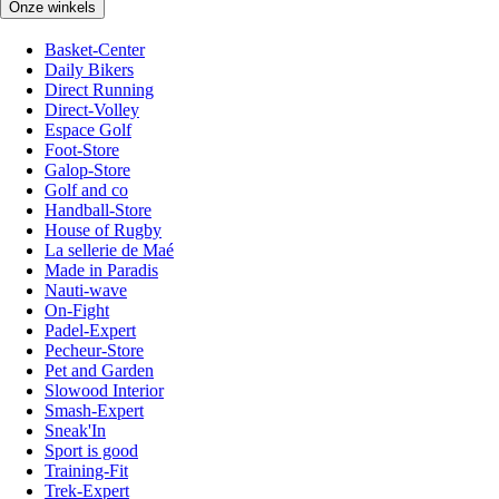
Onze winkels
Basket-Center
Daily Bikers
Direct Running
Direct-Volley
Espace Golf
Foot-Store
Galop-Store
Golf and co
Handball-Store
House of Rugby
La sellerie de Maé
Made in Paradis
Nauti-wave
On-Fight
Padel-Expert
Pecheur-Store
Pet and Garden
Slowood Interior
Smash-Expert
Sneak'In
Sport is good
Training-Fit
Trek-Expert