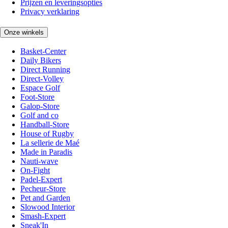
Prijzen en leveringsopties
Privacy verklaring
Onze winkels
Basket-Center
Daily Bikers
Direct Running
Direct-Volley
Espace Golf
Foot-Store
Galop-Store
Golf and co
Handball-Store
House of Rugby
La sellerie de Maé
Made in Paradis
Nauti-wave
On-Fight
Padel-Expert
Pecheur-Store
Pet and Garden
Slowood Interior
Smash-Expert
Sneak'In