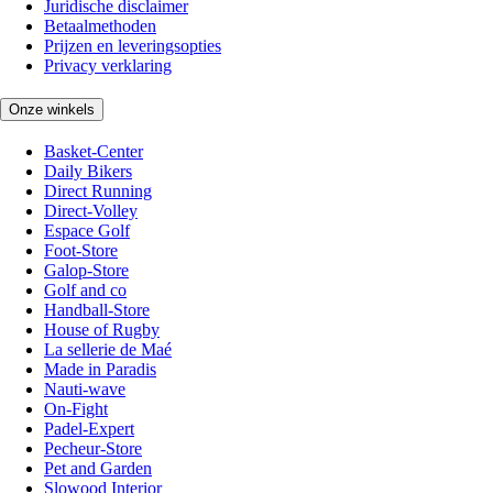
Juridische disclaimer
Betaalmethoden
Prijzen en leveringsopties
Privacy verklaring
Onze winkels
Basket-Center
Daily Bikers
Direct Running
Direct-Volley
Espace Golf
Foot-Store
Galop-Store
Golf and co
Handball-Store
House of Rugby
La sellerie de Maé
Made in Paradis
Nauti-wave
On-Fight
Padel-Expert
Pecheur-Store
Pet and Garden
Slowood Interior