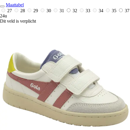
Maattabel
27
28
29
30
31
32
33
34
35
37
24u
Dit veld is verplicht