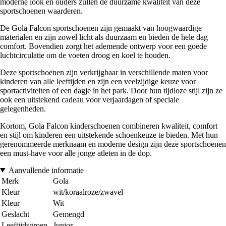
moderne look en ouders zullen de duurzame kwaliteit van deze
sportschoenen waarderen.
De Gola Falcon sportschoenen zijn gemaakt van hoogwaardige
materialen en zijn zowel licht als duurzaam en bieden de hele dag
comfort. Bovendien zorgt het ademende ontwerp voor een goede
luchtcirculatie om de voeten droog en koel te houden.
Deze sportschoenen zijn verkrijgbaar in verschillende maten voor
kinderen van alle leeftijden en zijn een veelzijdige keuze voor
sportactiviteiten of een dagje in het park. Door hun tijdloze stijl zijn ze
ook een uitstekend cadeau voor verjaardagen of speciale
gelegenheden.
Kortom, Gola Falcon kinderschoenen combineren kwaliteit, comfort
en stijl om kinderen een uitstekende schoenkeuze te bieden. Met hun
gerenommeerde merknaam en moderne design zijn deze sportschoenen
een must-have voor alle jonge atleten in de dop.
Aanvullende informatie
Merk
Gola
Kleur
wit/koraalroze/zwavel
Kleur
Wit
Geslacht
Gemengd
Leeftijdsgroep
Junior