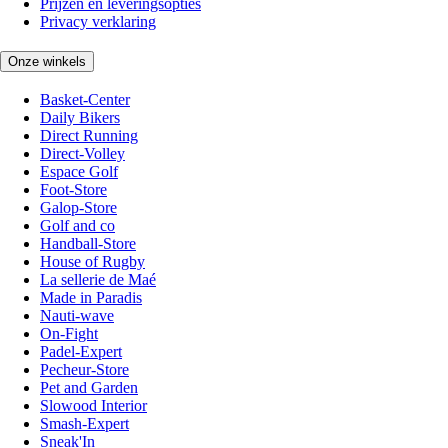
Prijzen en leveringsopties
Privacy verklaring
Onze winkels
Basket-Center
Daily Bikers
Direct Running
Direct-Volley
Espace Golf
Foot-Store
Galop-Store
Golf and co
Handball-Store
House of Rugby
La sellerie de Maé
Made in Paradis
Nauti-wave
On-Fight
Padel-Expert
Pecheur-Store
Pet and Garden
Slowood Interior
Smash-Expert
Sneak'In