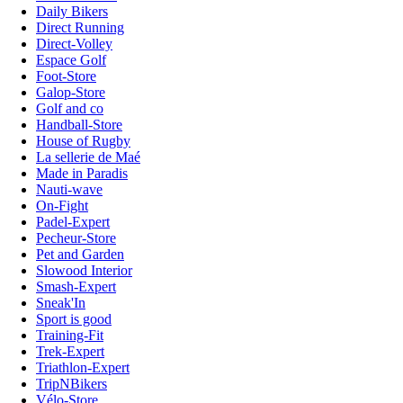
Daily Bikers
Direct Running
Direct-Volley
Espace Golf
Foot-Store
Galop-Store
Golf and co
Handball-Store
House of Rugby
La sellerie de Maé
Made in Paradis
Nauti-wave
On-Fight
Padel-Expert
Pecheur-Store
Pet and Garden
Slowood Interior
Smash-Expert
Sneak'In
Sport is good
Training-Fit
Trek-Expert
Triathlon-Expert
TripNBikers
Vélo-Store