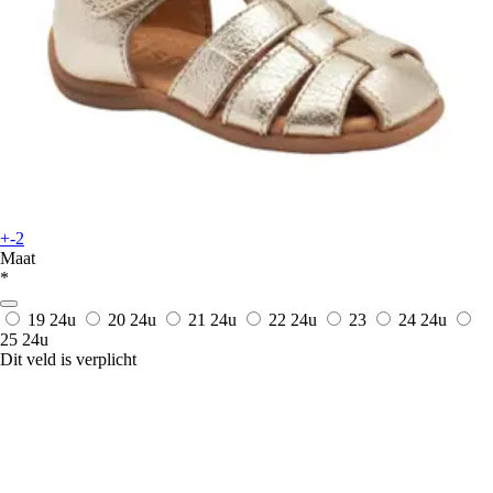
+-2
Maat
*
19
24u
20
24u
21
24u
22
24u
23
24
24u
25
24u
Dit veld is verplicht