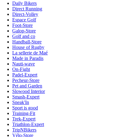
Daily Bikers
Direct Running
Direct-Volley
Espace Golf
Foot-Store
Galop-Store
Golf and co
Handball-Store
House of Rugby
La sellerie de Maé
Made in Paradis
Nauti-wave
On-Fight
Padel-Expert
Pecheur-Store
Pet and Garden
Slowood Interior
Smash-Expert
Sneak'In
Sport is good
Training-Fit
Trek-Expert
Triathlon-Expert
TripNBikers
Vélo-Store