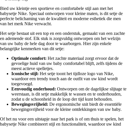
Bied uw kleintje een sportieve en comfortabele stijl aan met het
babysetje Nike. Speciaal ontworpen voor kleine maten, is dit setje de
perfecte belichaming van de kwaliteit en moderne esthetiek die men
van het merk Nike verwacht.
Het setje bestaat uit een top en een onderstuk, gemaakt van een zachte
en ademende stof. Elk stuk is zorgvuldig ontworpen om het welzijn
van uw baby de hele dag door te waarborgen. Hier zijn enkele
belangrijke kenmerken van dit setje:
Optimale comfort:
Het zachte materiaal zorgt ervoor dat de
gevoelige huid van uw baby comfortabel blijft, zelfs tijdens de
meest actieve spelletjes.
Iconische stijl:
Het setje toont het tijdloze logo van Nike,
waardoor een trendy touch aan de outfit van uw kind wordt
toegevoegd.
Eenvoudig onderhoud:
Ontworpen om de dagelijkse slijtage te
weerstaan, is dit setje makkelijk te wassen en te onderhouden,
zodat u de schoonheid in de loop der tijd kunt behouden.
Bewegingsvrijheid:
De ergonomische snit biedt de essentiële
bewegingsvrijheid voor de kleine ontdekkingen van uw baby.
Of het nu voor een uitstapje naar het park is of om thuis te spelen, het
babysetje Nike combineert stijl en functionaliteit, waardoor uw kind