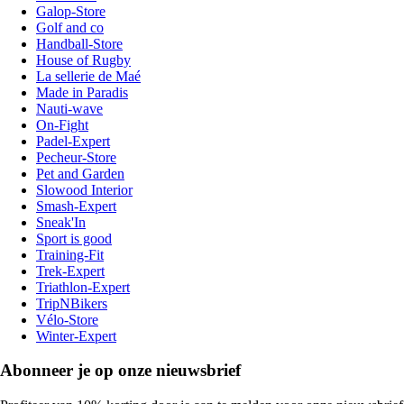
Galop-Store
Golf and co
Handball-Store
House of Rugby
La sellerie de Maé
Made in Paradis
Nauti-wave
On-Fight
Padel-Expert
Pecheur-Store
Pet and Garden
Slowood Interior
Smash-Expert
Sneak'In
Sport is good
Training-Fit
Trek-Expert
Triathlon-Expert
TripNBikers
Vélo-Store
Winter-Expert
Abonneer je op onze nieuwsbrief