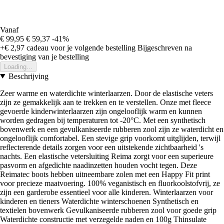
Vanaf
€ 99,95
€ 59,37
-41%
+€ 2,97
cadeau voor je volgende bestelling
Bijgeschreven na
bevestiging van je bestelling
Loading...
Beschrijving
Zeer warme en waterdichte winterlaarzen. Door de elastische veters
zijn ze gemakkelijk aan te trekken en te verstellen. Onze met fleece
gevoerde kinderwinterlaarzen zijn ongelooflijk warm en kunnen
worden gedragen bij temperaturen tot -20°C. Met een synthetisch
bovenwerk en een gevulkaniseerde rubberen zool zijn ze waterdicht en
ongelooflijk comfortabel. Een stevige grip voorkomt uitglijden, terwijl
reflecterende details zorgen voor een uitstekende zichtbaarheid 's
nachts. Een elastische vetersluiting Reima zorgt voor een superieure
pasvorm en afgedichte naadinzetten houden vocht tegen. Deze
Reimatec boots hebben uitneembare zolen met een Happy Fit print
voor precieze maatvoering. 100% veganistisch en fluorkoolstofvrij, ze
zijn een garderobe essentieel voor alle kinderen. Winterlaarzen voor
kinderen en tieners Waterdichte winterschoenen Synthetisch en
textielen bovenwerk Gevulkaniseerde rubberen zool voor goede grip
Waterdichte constructie met verzegelde naden en 100g Thinsulate