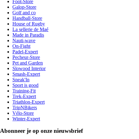
Foot-Store
Galop-Store
Golf and co
Handball-Store
House of Rugby
La sellerie de Maé
Made in Paradis
Nauti-wave
On-Fight
Padel-Expert
Pecheur-Store
Pet and Garden
Slowood Interior
Smash-Expert
Sneak'In
Sport is good
Training-Fit
Trek-Expert
Triathlon-Expert
TripNBikers
Vélo-Store
Winter-Expert
Abonneer je op onze nieuwsbrief