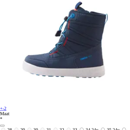
+-2
Maat
*
28
29
30
31
32
33
34
24u
35
24u