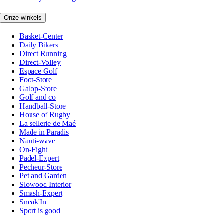
Onze winkels
Basket-Center
Daily Bikers
Direct Running
Direct-Volley
Espace Golf
Foot-Store
Galop-Store
Golf and co
Handball-Store
House of Rugby
La sellerie de Maé
Made in Paradis
Nauti-wave
On-Fight
Padel-Expert
Pecheur-Store
Pet and Garden
Slowood Interior
Smash-Expert
Sneak'In
Sport is good