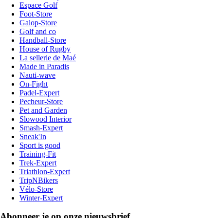
Espace Golf
Foot-Store
Galop-Store
Golf and co
Handball-Store
House of Rugby
La sellerie de Maé
Made in Paradis
Nauti-wave
On-Fight
Padel-Expert
Pecheur-Store
Pet and Garden
Slowood Interior
Smash-Expert
Sneak'In
Sport is good
Training-Fit
Trek-Expert
Triathlon-Expert
TripNBikers
Vélo-Store
Winter-Expert
Abonneer je op onze nieuwsbrief