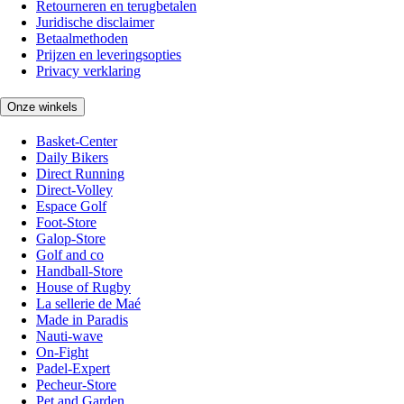
Retourneren en terugbetalen
Juridische disclaimer
Betaalmethoden
Prijzen en leveringsopties
Privacy verklaring
Onze winkels
Basket-Center
Daily Bikers
Direct Running
Direct-Volley
Espace Golf
Foot-Store
Galop-Store
Golf and co
Handball-Store
House of Rugby
La sellerie de Maé
Made in Paradis
Nauti-wave
On-Fight
Padel-Expert
Pecheur-Store
Pet and Garden