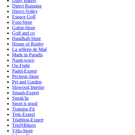
Daily Bikers
Direct Running
Direct-Volley
Espace Golf
Foot-Store
Galop-Store
Golf and co
Handball-Store
House of Rugby
La sellerie de Maé
Made in Paradis
Nauti-wave
On-Fight
Padel-Expert
Pecheur-Store
Pet and Garden
Slowood Interior
Smash-Expert
Sneak'In
Sport is good
Training-Fit
Trek-Expert
Triathlon-Expert
TripNBikers
Vélo-Store