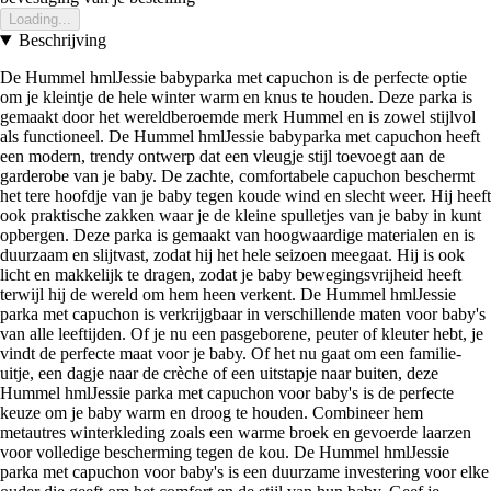
Loading...
Beschrijving
De Hummel hmlJessie babyparka met capuchon is de perfecte optie
om je kleintje de hele winter warm en knus te houden. Deze parka is
gemaakt door het wereldberoemde merk Hummel en is zowel stijlvol
als functioneel. De Hummel hmlJessie babyparka met capuchon heeft
een modern, trendy ontwerp dat een vleugje stijl toevoegt aan de
garderobe van je baby. De zachte, comfortabele capuchon beschermt
het tere hoofdje van je baby tegen koude wind en slecht weer. Hij heeft
ook praktische zakken waar je de kleine spulletjes van je baby in kunt
opbergen. Deze parka is gemaakt van hoogwaardige materialen en is
duurzaam en slijtvast, zodat hij het hele seizoen meegaat. Hij is ook
licht en makkelijk te dragen, zodat je baby bewegingsvrijheid heeft
terwijl hij de wereld om hem heen verkent. De Hummel hmlJessie
parka met capuchon is verkrijgbaar in verschillende maten voor baby's
van alle leeftijden. Of je nu een pasgeborene, peuter of kleuter hebt, je
vindt de perfecte maat voor je baby. Of het nu gaat om een familie-
uitje, een dagje naar de crèche of een uitstapje naar buiten, deze
Hummel hmlJessie parka met capuchon voor baby's is de perfecte
keuze om je baby warm en droog te houden. Combineer hem
metautres winterkleding zoals een warme broek en gevoerde laarzen
voor volledige bescherming tegen de kou. De Hummel hmlJessie
parka met capuchon voor baby's is een duurzame investering voor elke