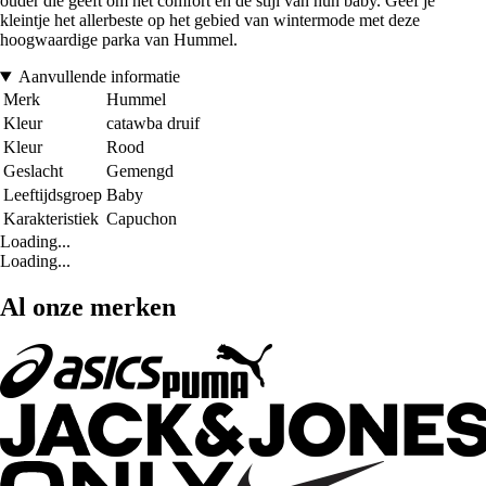
ouder die geeft om het comfort en de stijl van hun baby. Geef je
kleintje het allerbeste op het gebied van wintermode met deze
hoogwaardige parka van Hummel.
Aanvullende informatie
Merk
Hummel
Kleur
catawba druif
Kleur
Rood
Geslacht
Gemengd
Leeftijdsgroep
Baby
Karakteristiek
Capuchon
Loading...
Loading...
Al onze merken