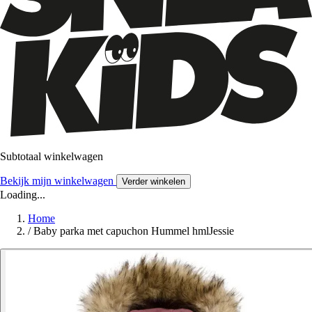
Subtotaal winkelwagen
Bekijk mijn winkelwagen
Verder winkelen
Loading...
Home
/
Baby parka met capuchon Hummel hmlJessie