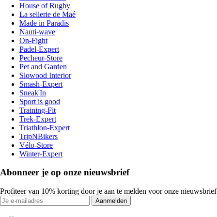
House of Rugby
La sellerie de Maé
Made in Paradis
Nauti-wave
On-Fight
Padel-Expert
Pecheur-Store
Pet and Garden
Slowood Interior
Smash-Expert
Sneak'In
Sport is good
Training-Fit
Trek-Expert
Triathlon-Expert
TripNBikers
Vélo-Store
Winter-Expert
Abonneer je op onze nieuwsbrief
Profiteer van 10% korting door je aan te melden voor onze nieuwsbrief
Aanmelden