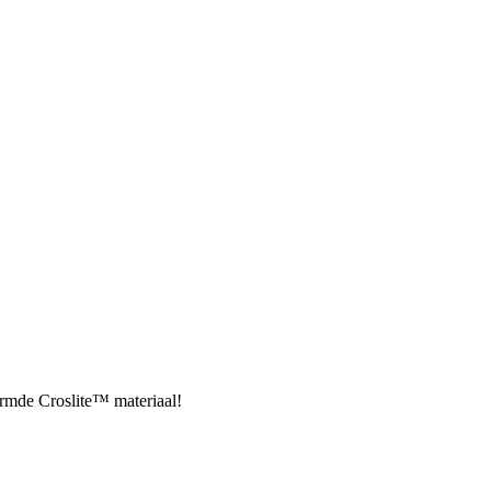
ormde Croslite™ materiaal!