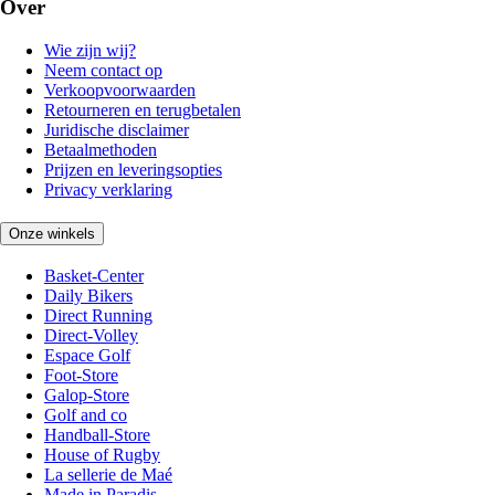
Over
Wie zijn wij?
Neem contact op
Verkoopvoorwaarden
Retourneren en terugbetalen
Juridische disclaimer
Betaalmethoden
Prijzen en leveringsopties
Privacy verklaring
Onze winkels
Basket-Center
Daily Bikers
Direct Running
Direct-Volley
Espace Golf
Foot-Store
Galop-Store
Golf and co
Handball-Store
House of Rugby
La sellerie de Maé
Made in Paradis