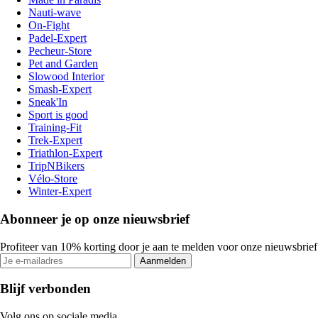
Nauti-wave
On-Fight
Padel-Expert
Pecheur-Store
Pet and Garden
Slowood Interior
Smash-Expert
Sneak'In
Sport is good
Training-Fit
Trek-Expert
Triathlon-Expert
TripNBikers
Vélo-Store
Winter-Expert
Abonneer je op onze nieuwsbrief
Profiteer van 10% korting door je aan te melden voor onze nieuwsbrief
Aanmelden
Blijf verbonden
Volg ons op sociale media