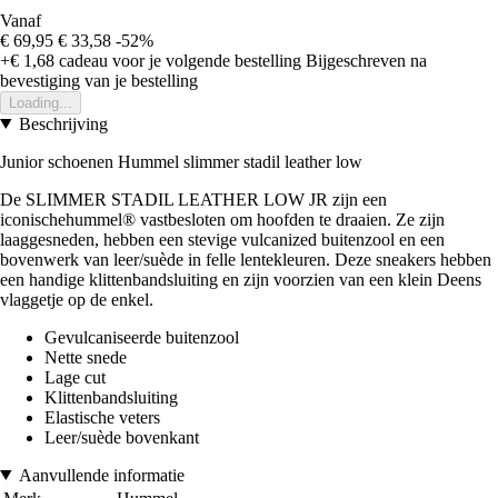
Vanaf
€ 69,95
€ 33,58
-52%
+€ 1,68
cadeau voor je volgende bestelling
Bijgeschreven na
bevestiging van je bestelling
Loading...
Beschrijving
Junior schoenen Hummel slimmer stadil leather low
De SLIMMER STADIL LEATHER LOW JR zijn een
iconischehummel® vastbesloten om hoofden te draaien. Ze zijn
laaggesneden, hebben een stevige vulcanized buitenzool en een
bovenwerk van leer/suède in felle lentekleuren. Deze sneakers hebben
een handige klittenbandsluiting en zijn voorzien van een klein Deens
vlaggetje op de enkel.
Gevulcaniseerde buitenzool
Nette snede
Lage cut
Klittenbandsluiting
Elastische veters
Leer/suède bovenkant
Aanvullende informatie