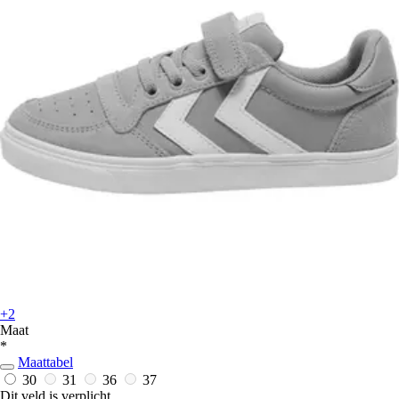
+2
Maat
*
Maattabel
30
31
36
37
Dit veld is verplicht