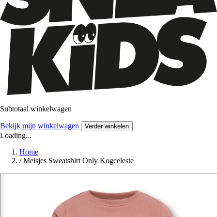
Subtotaal winkelwagen
Bekijk mijn winkelwagen
Verder winkelen
Loading...
Home
/
Meisjes Sweatshirt Only Kogceleste