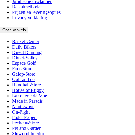
Juridische disclaimer
Betaalmethoden
Prijzen en leveringsopties
Privacy verklaring
Onze winkels
Basket-Center
Daily Bikers
Direct Running
Direct-Volley
Espace Golf
Foot-Store
Galop-Store
Golf and co
Handball-Store
House of Rugby
La sellerie de Maé
Made in Paradis
Nauti-wave
On-Fight
Padel-Expert
Pecheur-Store
Pet and Garden
Slowood Interior