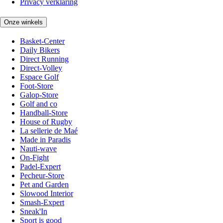
Privacy verklaring
Onze winkels
Basket-Center
Daily Bikers
Direct Running
Direct-Volley
Espace Golf
Foot-Store
Galop-Store
Golf and co
Handball-Store
House of Rugby
La sellerie de Maé
Made in Paradis
Nauti-wave
On-Fight
Padel-Expert
Pecheur-Store
Pet and Garden
Slowood Interior
Smash-Expert
Sneak'In
Sport is good