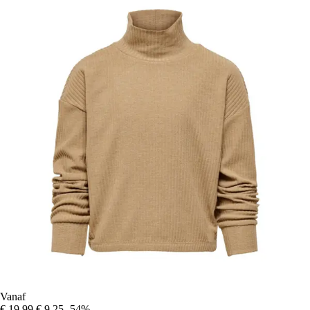
Vanaf
€ 19,99
€ 9,25
-54%