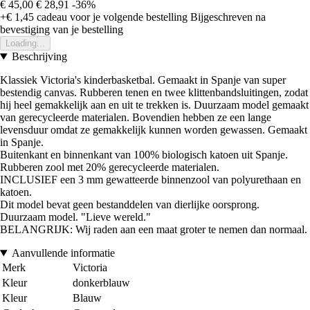
€ 45,00
€ 28,91
-36%
+€ 1,45
cadeau voor je volgende bestelling
Bijgeschreven na
bevestiging van je bestelling
Loading...
Beschrijving
Klassiek Victoria's kinderbasketbal. Gemaakt in Spanje van super
bestendig canvas. Rubberen tenen en twee klittenbandsluitingen, zodat
hij heel gemakkelijk aan en uit te trekken is. Duurzaam model gemaakt
van gerecycleerde materialen. Bovendien hebben ze een lange
levensduur omdat ze gemakkelijk kunnen worden gewassen. Gemaakt
in Spanje.
Buitenkant en binnenkant van 100% biologisch katoen uit Spanje.
Rubberen zool met 20% gerecycleerde materialen.
INCLUSIEF een 3 mm gewatteerde binnenzool van polyurethaan en
katoen.
Dit model bevat geen bestanddelen van dierlijke oorsprong.
Duurzaam model. "Lieve wereld."
BELANGRIJK: Wij raden aan een maat groter te nemen dan normaal.
Aanvullende informatie
Merk
Victoria
Kleur
donkerblauw
Kleur
Blauw