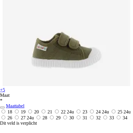
+5
Maat
*
Maattabel
18
19
20
21
22
24u
23
24
24u
25
24u
26
27
24u
28
29
30
31
32
33
34
Dit veld is verplicht