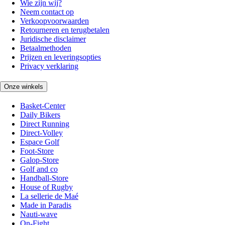
Wie zijn wij?
Neem contact op
Verkoopvoorwaarden
Retourneren en terugbetalen
Juridische disclaimer
Betaalmethoden
Prijzen en leveringsopties
Privacy verklaring
Onze winkels
Basket-Center
Daily Bikers
Direct Running
Direct-Volley
Espace Golf
Foot-Store
Galop-Store
Golf and co
Handball-Store
House of Rugby
La sellerie de Maé
Made in Paradis
Nauti-wave
On-Fight